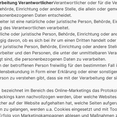
arbeitung Verantwortlicher
Verantwortlicher oder für die Ve
 Behörde, Einrichtung oder andere Stelle, die allein oder g
ersonenbezogenen Daten entscheidet.
iter ist eine natürliche oder juristische Person, Behörde, Ei
 des Verantwortlichen verarbeitet.
liche oder juristische Person, Behörde, Einrichtung oder a
g davon, ob es sich bei ihr um einen Dritten handelt oder 
der juristische Person, Behörde, Einrichtung oder andere St
rbeiter und den Personen, die unter der unmittelbaren Ver
gt sind, die personenbezogenen Daten zu verarbeiten.
on der betroffenen Person freiwillig für den bestimmten Fall 
ensbekundung in Form einer Erklärung oder einer sonstige
erson zu verstehen gibt, dass sie mit der Verarbeitung der
ng bezeichnet im Bereich des Online-Marketings das Protokol
rackings kann nachvollzogen werden, über welche Websites 
ucher auf der Website aufgehalten hat, welche Seiten aufg
n zu gelangen, werden u.a. Cookies eingesetzt und mit Tool
r Erfolg von Marketingkampagnen ablesen und Maßnahmen 