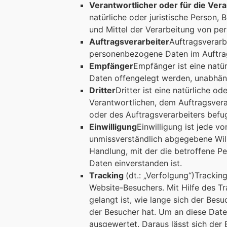
Verantwortlicher oder für die Ver
natürliche oder juristische Person,
und Mittel der Verarbeitung von p
Auftragsverarbeiter
Auftragsverarbe
personenbezogene Daten im Auftrag
Empfänger
Empfänger ist eine natür
Daten offengelegt werden, unabhängi
Dritter
Dritter ist eine natürliche o
Verantwortlichen, dem Auftragsvera
oder des Auftragsverarbeiters befu
Einwilligung
Einwilligung ist jede v
unmissverständlich abgegebene Will
Handlung, mit der die betroffene P
Daten einverstanden ist.
Tracking
(dt.: „Verfolgung“)Tracki
Website-Besuchers. Mit Hilfe des T
gelangt ist, wie lange sich der Bes
der Besucher hat. Um an diese Date
ausgewertet. Daraus lässt sich de