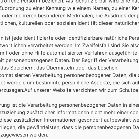
roffene Person“) beziehen. Als identifizierbar wird eine na
s Zuordnung zu einer Kennung wie einem Namen, zu einer K
m oder mehreren besonderen Merkmalen, die Ausdruck der p
lichen, kulturellen oder sozialen Identität dieser natürliche
n ist jede identifizierte oder identifizierbare natürliche 
wortlichen verarbeitet werden. Im Zweifelsfall sind Sie als
r mit oder ohne Hilfe automatisierter Verfahren ausgeführt
t personenbezogenen Daten. Der Begriff der Verarbeitung
 das Speichern, das Übermitteln oder das Löschen.
automatisierten Verarbeitung personenbezogener Daten, die 
 werden, um bestimmte persönliche Aspekte, die sich auf 
herzusagen.Auf unserer Website verzichten wir zum Schutz
ung ist die Verarbeitung personenbezogener Daten in einer
ziehung zusätzlicher Informationen nicht mehr einer spez
diese zusätzlichen Informationen gesondert aufbewahrt w
iegen, die gewährleisten, dass die personenbezogenen Daten
n zugewiesen werden.