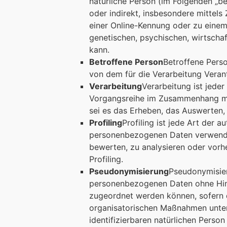
natürliche Person (im Folgenden „bet
oder indirekt, insbesondere mittel
einer Online-Kennung oder zu eine
genetischen, psychischen, wirtschaft
kann.
Betroffene Person
Betroffene Perso
von dem für die Verarbeitung Verant
Verarbeitung
Verarbeitung ist jede
Vorgangsreihe im Zusammenhang mi
sei es das Erheben, das Auswerten,
Profiling
Profiling ist jede Art der 
personenbezogenen Daten verwendet
bewerten, zu analysieren oder vor
Profiling.
Pseudonymisierung
Pseudonymisier
personenbezogenen Daten ohne Hinzu
zugeordnet werden können, sofern 
organisatorischen Maßnahmen unterl
identifizierbaren natürlichen Perso