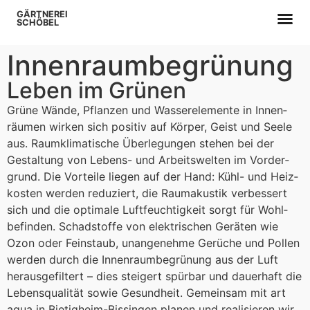
GÄRTNEREI
SCHÖBEL
Innenraum­begrünung
Leben im Grünen
Grüne Wände, Pflanzen und Wasser­elemente in Innen­
räumen wirken sich positiv auf Körper, Geist und Seele
aus. Raum­klimatische Über­legungen stehen bei der
Gestaltung von Lebens- und Arbeits­welten im Vorder­
grund. Die Vor­teile liegen auf der Hand: Kühl- und Heiz­
kosten werden reduziert, die Raum­akustik verbessert
sich und die optimale Luft­feuchtigkeit sorgt für Wohl­
befinden. Schad­stoffe von elektrischen Geräten wie
Ozon oder Fein­staub, unangenehme Gerüche und Pollen
werden durch die Innen­raum­begrünung aus der Luft
heraus­gefiltert – dies steigert spürbar und dauer­haft die
Lebens­qualität sowie Gesundheit. Gemeinsam mit art
aqua in Bietigheim-Bissingen planen und realisieren wir