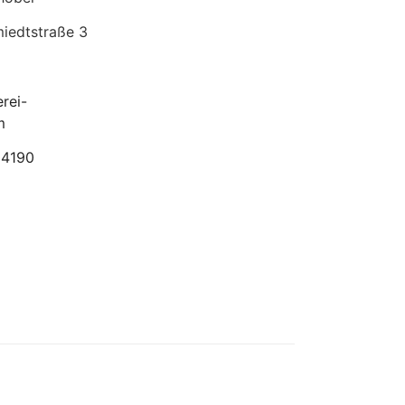
edtstraße 3
rei-
m
04190