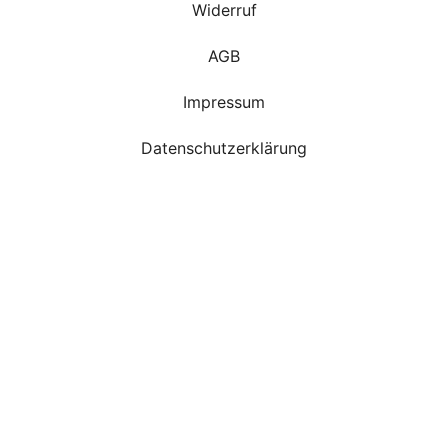
Widerruf
AGB
Impressum
Datenschutzerklärung
Cookie Einstellungen
Kontakt
Gärtnerei Schöbel
Hammerschmiedtstraße 3
02763 Zittau
info@gaertnerei-schoebel.com
+49 3583 704190