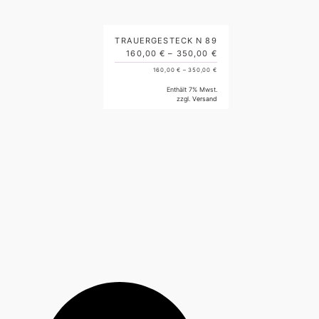
TRAUERGESTECK N 89
160,00
€
–
350,00
€
160,00
€
–
350,00
€
Enthält 7% Mwst.
zzgl.
Versand