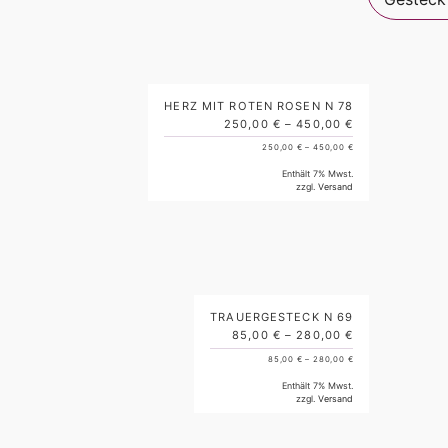
HERZ MIT ROTEN ROSEN N 78
250,00
€
–
450,00
€
250,00
€
–
450,00
€
Enthält 7% Mwst.
zzgl.
Versand
TRAUERGESTECK N 69
85,00
€
–
280,00
€
85,00
€
–
280,00
€
Enthält 7% Mwst.
zzgl.
Versand