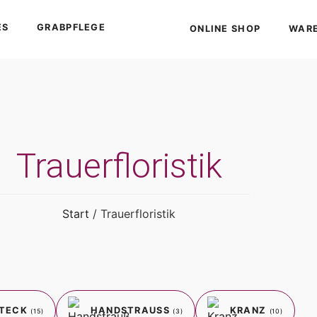
ES
GRABPFLEGE
ONLINE SHOP
WAR
Trauerfloristik
Start
/ Trauerfloristik
STECK
HANDSTRAUSS
KRANZ
(15)
(3)
(10)