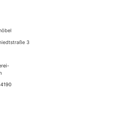
höbel
edtstraße 3
rei-
m
04190