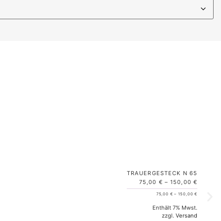
TRAUERGESTECK N 65
75,00
€
–
150,00
€
75,00
€
–
150,00
€
Enthält 7% Mwst.
zzgl.
Versand