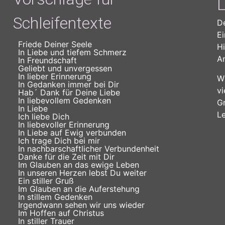
L
Schleifentexte
De
Ei
Friede Deiner Seele
Hi
In Liebe und tiefem Schmerz
An
In Freundschaft
Geliebt und unvergessen
In lieber Erinnerung
Wi
In Gedanken immer bei Dir
vi
Hab´ Dank für Deine Liebe
In liebevollem Gedenken
Gr
In Liebe
Le
Ich liebe Dich
In liebevoller Erinnerung
In Liebe auf Ewig verbunden
Ich trage Dich bei mir
In nachbarschaftlicher Verbundenheit
Danke für die Zeit mit Dir
Im Glauben an das ewige Leben
In unseren Herzen lebst Du weiter
Ein stiller Gruß
Im Glauben an die Auferstehung
In stillem Gedenken
Irgendwann sehen wir uns wieder
Im Hoffen auf Christus
In stiller Trauer