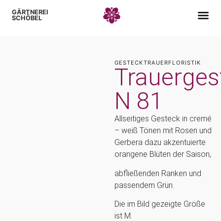
GÄRTNEREI
SCHÖBEL
GESTECK
TRAUERFLORISTIK
Trauerges
N 81
Allseitiges Gesteck in cremé
– weiß Tönen mit Rosen und
Gerbera dazu akzentuierte
orangene Blüten der Saison,
abfließenden Ranken und
passendem Grün.
Die im Bild gezeigte Größe
ist M.